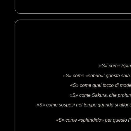
«S» come Spino
«S» come «sobrio»: questa sala lu
«S» come quel tocco di modern
«S» come Sakura, che profuma 
«S» come sospesi nel tempo quando si affonda 
«S» come «splendido» per questo Pari