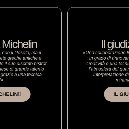
a Michelin
Il giud
on il filosofo, ma il
«Una collaborazione f
nete greche antiche e
in grado di rinnov
il suo discreto bistrot
creatività e una tecn
nese di grande talento
l’atmosfera del quar
 grazie a una tecnica
interpretazione de
!»
minima
ICHELIN
IL GI