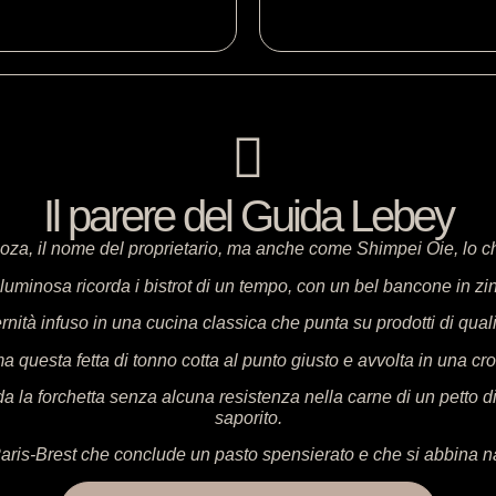
Il parere del Guida Lebey
za, il nome del proprietario, ma anche come Shimpei Oie, lo c
minosa ricorda i bistrot di un tempo, con un bel bancone in zin
ità infuso in una cucina classica che punta su prodotti di qual
questa fetta di tonno cotta al punto giusto e avvolta in una cr
la forchetta senza alcuna resistenza nella carne di un petto d
saporito.
s-Brest che conclude un pasto spensierato e che si abbina natu