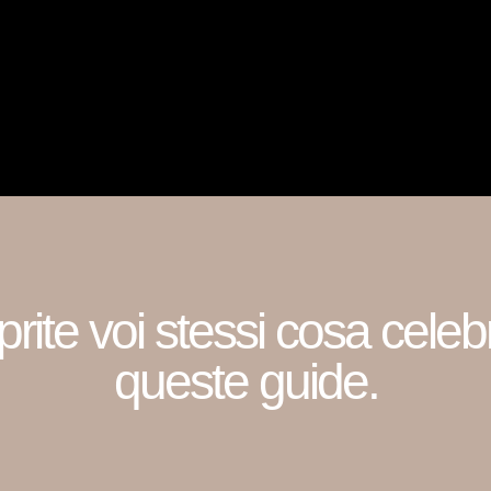
rite voi stessi cosa cele
queste guide.