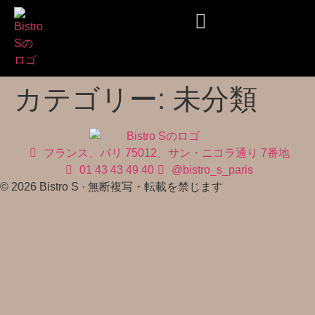
ホーム
情報
メニュー
ガイド
プレス
予約
お問い合わせ
カテゴリー:
未分類
フランス、パリ 75012、サン・ニコラ通り 7番地
01 43 43 49 40
@bistro_s_paris
© 2026 Bistro S · 無断複写・転載を禁じます